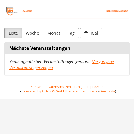
Zum
SH
Haupt-
Inhalt
Consulting
springen
Campus
Liste
Woche
Monat
Tag
iCal
Nächste Veranstaltungen
Keine öffentlichen Veranstaltungen geplant.
Vergangene
Veranstaltungen zeigen
Kontakt
Datenschutzerklärung
Impressum
powered by CENEOS GmbH
basierend auf pretix
(
Quellcode
)